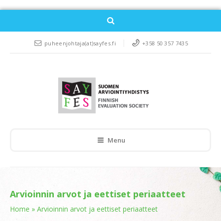
puheenjohtaja(at)sayfes.fi
+358 50 357 7435
Menu
Arvioinnin arvot ja eettiset periaatteet
Home
»
Arvioinnin arvot ja eettiset periaatteet