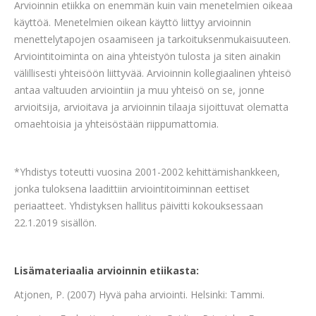
Arvioinnin etiikka on enemmän kuin vain menetelmien oikeaa
käyttöä. Menetelmien oikean käyttö liittyy arvioinnin
menettelytapojen osaamiseen ja tarkoituksenmukaisuuteen.
Arviointitoiminta on aina yhteistyön tulosta ja siten ainakin
välillisesti yhteisöön liittyvää. Arvioinnin kollegiaalinen yhteisö
antaa valtuuden arviointiin ja muu yhteisö on se, jonne
arvioitsija, arvioitava ja arvioinnin tilaaja sijoittuvat olematta
omaehtoisia ja yhteisöstään riippumattomia.
*Yhdistys toteutti vuosina 2001-2002 kehittämishankkeen,
jonka tuloksena laadittiin arviointitoiminnan eettiset
periaatteet. Yhdistyksen hallitus päivitti kokouksessaan
22.1.2019 sisällön.
Lisämateriaalia arvioinnin etiikasta:
Atjonen, P. (2007) Hyvä paha arviointi. Helsinki: Tammi.