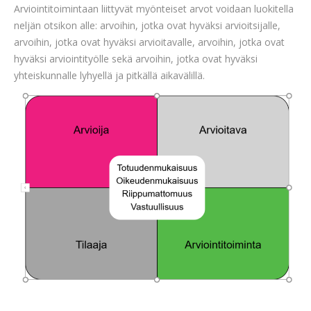
Arviointitoimintaan liittyvät myönteiset arvot voidaan luokitella
neljän otsikon alle: arvoihin, jotka ovat hyväksi arvioitsijalle,
arvoihin, jotka ovat hyväksi arvioitavalle, arvoihin, jotka ovat
hyväksi arviointityölle sekä arvoihin, jotka ovat hyväksi
yhteiskunnalle lyhyellä ja pitkällä aikavälillä.