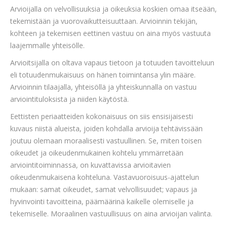
Arvioijalla on velvollisuuksia ja oikeuksia koskien omaa itseään,
tekemistään ja vuorovaikutteisuuttaan. Arvioinnin tekijän,
kohteen ja tekemisen eettinen vastuu on aina myös vastuuta
laajemmalle yhteisölle.
Arvioitsijalla on oltava vapaus tietoon ja totuuden tavoitteluun
eli totuudenmukaisuus on hänen toimintansa ylin määre.
Arvioinnin tilaajalla, yhteisöllä ja yhteiskunnalla on vastuu
arviointituloksista ja niiden käytöstä.
Eettisten periaatteiden kokonaisuus on siis ensisijaisesti
kuvaus niistä alueista, joiden kohdalla arvioija tehtävissään
joutuu olemaan moraalisesti vastuullinen. Se, miten toisen
oikeudet ja oikeudenmukainen kohtelu ymmärretään
arviointitoiminnassa, on kuvattavissa arvioitavien
oikeudenmukaisena kohteluna. Vastavuoroisuus-ajattelun
mukaan: samat oikeudet, samat velvollisuudet; vapaus ja
hyvinvointi tavoitteina, päämäärinä kaikelle olemiselle ja
tekemiselle. Moraalinen vastuullisuus on aina arvioijan valinta.