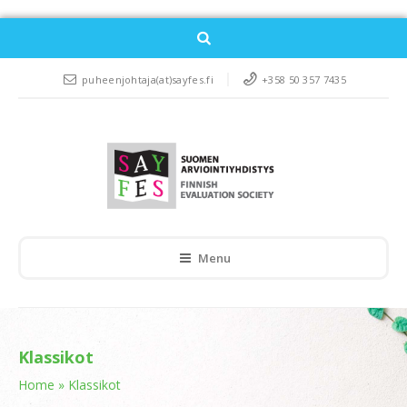
puheenjohtaja(at)sayfes.fi
+358 50 357 7435
Menu
Klassikot
Home
»
Klassikot