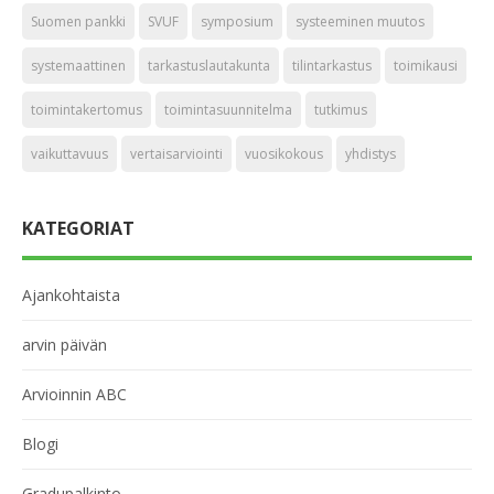
Suomen pankki
SVUF
symposium
systeeminen muutos
systemaattinen
tarkastuslautakunta
tilintarkastus
toimikausi
toimintakertomus
toimintasuunnitelma
tutkimus
vaikuttavuus
vertaisarviointi
vuosikokous
yhdistys
KATEGORIAT
Ajankohtaista
arvin päivän
Arvioinnin ABC
Blogi
Gradupalkinto