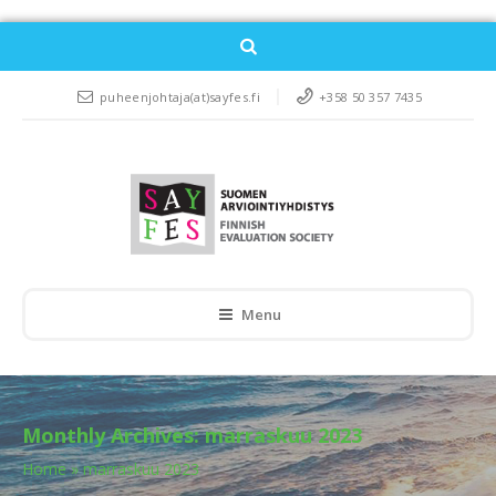
puheenjohtaja(at)sayfes.fi
+358 50 357 7435
Menu
Monthly Archives:
marraskuu 2023
Home
»
marraskuu 2023