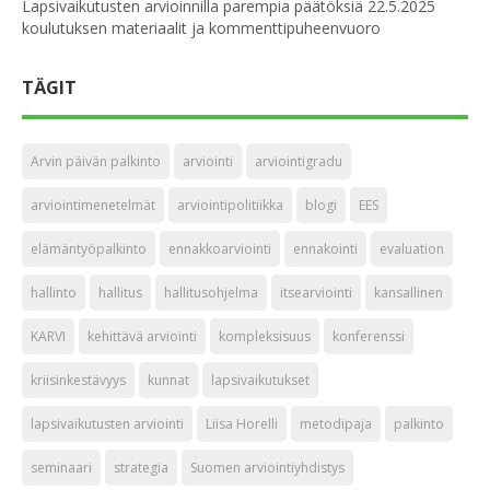
Lapsivaikutusten arvioinnilla parempia päätöksiä 22.5.2025
koulutuksen materiaalit ja kommenttipuheenvuoro
TÄGIT
Arvin päivän palkinto
arviointi
arviointigradu
arviointimenetelmät
arviointipolitiikka
blogi
EES
elämäntyöpalkinto
ennakkoarviointi
ennakointi
evaluation
hallinto
hallitus
hallitusohjelma
itsearviointi
kansallinen
KARVI
kehittävä arviointi
kompleksisuus
konferenssi
kriisinkestävyys
kunnat
lapsivaikutukset
lapsivaikutusten arviointi
Liisa Horelli
metodipaja
palkinto
seminaari
strategia
Suomen arviointiyhdistys