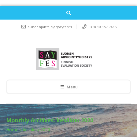
puheenjohtaja(at)sayfes.fi
+358 50 357 7435
Menu
Monthly Archives:
kesäkuu 2020
Home
»
kesäkuu 2020