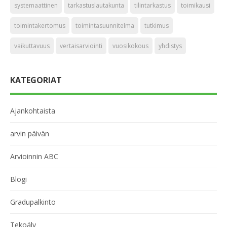
systemaattinen
tarkastuslautakunta
tilintarkastus
toimikausi
toimintakertomus
toimintasuunnitelma
tutkimus
vaikuttavuus
vertaisarviointi
vuosikokous
yhdistys
KATEGORIAT
Ajankohtaista
arvin päivän
Arvioinnin ABC
Blogi
Gradupalkinto
Tekoäly