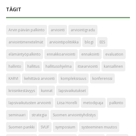
TÄGIT
Arvin päivän palkinto
arviointi
arviointigradu
arviointimenetelmät
arviointipolitiikka
blogi
EES
elämäntyöpalkinto
ennakkoarviointi
ennakointi
evaluation
hallinto
hallitus
hallitusohjelma
itsearviointi
kansallinen
KARVI
kehittävä arviointi
kompleksisuus
konferenssi
kriisinkestävyys
kunnat
lapsivaikutukset
lapsivaikutusten arviointi
Liisa Horelli
metodipaja
palkinto
seminaari
strategia
Suomen arviointiyhdistys
Suomen pankki
SVUF
symposium
systeeminen muutos