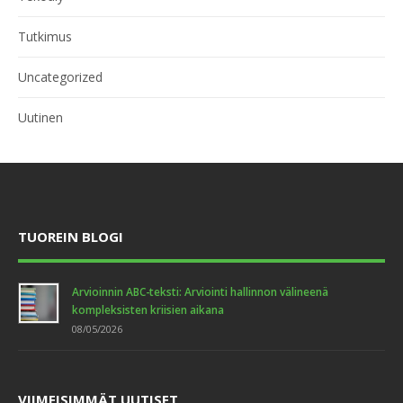
Tutkimus
Uncategorized
Uutinen
TUOREIN BLOGI
Arvioinnin ABC-teksti: Arviointi hallinnon välineenä
kompleksisten kriisien aikana
08/05/2026
VIIMEISIMMÄT UUTISET