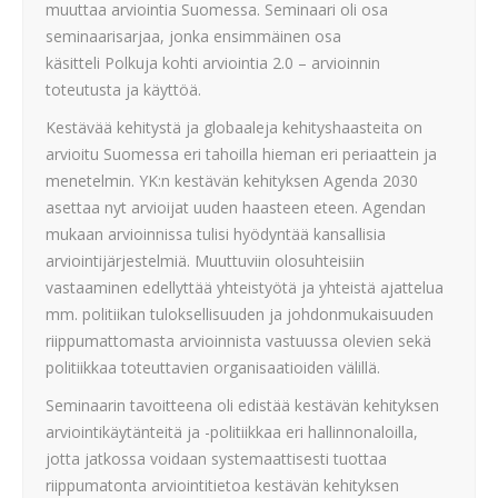
muuttaa arviointia Suomessa. Seminaari oli osa
seminaarisarjaa, jonka ensimmäinen osa
käsitteli Polkuja kohti arviointia 2.0 – arvioinnin
toteutusta ja käyttöä.
Kestävää kehitystä ja globaaleja kehityshaasteita on
arvioitu Suomessa eri tahoilla hieman eri periaattein ja
menetelmin. YK:n kestävän kehityksen Agenda 2030
asettaa nyt arvioijat uuden haasteen eteen. Agendan
mukaan arvioinnissa tulisi hyödyntää kansallisia
arviointijärjestelmiä. Muuttuviin olosuhteisiin
vastaaminen edellyttää yhteistyötä ja yhteistä ajattelua
mm. politiikan tuloksellisuuden ja johdonmukaisuuden
riippumattomasta arvioinnista vastuussa olevien sekä
politiikkaa toteuttavien organisaatioiden välillä.
Seminaarin tavoitteena oli edistää kestävän kehityksen
arviointikäytänteitä ja -politiikkaa eri hallinnonaloilla,
jotta jatkossa voidaan systemaattisesti tuottaa
riippumatonta arviointitietoa kestävän kehityksen