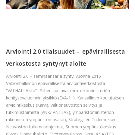
Arviointi 2.0 tilaisuudet – epävirallisesta
verkostosta syntynyt aloite
Arviointi 2.0 – seminaarisarja syntyi vuonna 2016
Valtionhallinnon epävirallisesta arviointiverkostosta
“VALHALLA:sta”. Siihen kuuluvat mm. ulkoministeriön
kehitysevaluoinnin yksikkö (EVA-11), Kansallinen koulutuksen
arviointikeskus (Karvi), valtioneuvoston selvitys ja
tutkimustoiminta (VNK/ VNTEAS), ympäristöministeriön
rakennetun ympäristön osasto, Strategisen Tutkimuksen
Neuvoston tutkimusohjelmat, Suomen ympäristökeskus
(Syke), Sininauhaliitto, Työterveyslaitos, Sitra ja SAYFES.