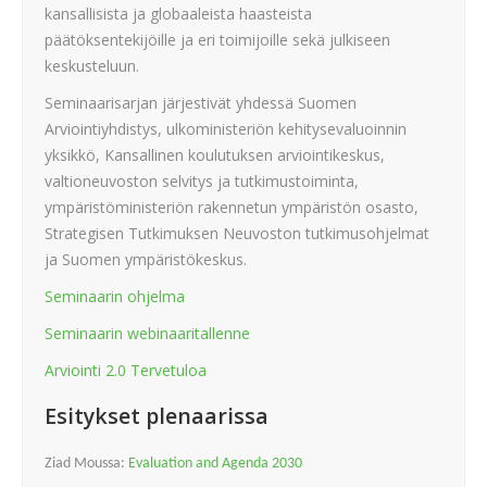
kansallisista ja globaaleista haasteista
päätöksentekijöille ja eri toimijoille sekä julkiseen
keskusteluun.
Seminaarisarjan järjestivät yhdessä Suomen
Arviointiyhdistys, ulkoministeriön kehitysevaluoinnin
yksikkö, Kansallinen koulutuksen arviointikeskus,
valtioneuvoston selvitys ja tutkimustoiminta,
ympäristöministeriön rakennetun ympäristön osasto,
Strategisen Tutkimuksen Neuvoston tutkimusohjelmat
ja Suomen ympäristökeskus.
Seminaarin ohjelma
Seminaarin webinaaritallenne
Arviointi 2.0 Tervetuloa
Esitykset plenaarissa
Ziad Moussa:
Evaluation and Agenda 2030