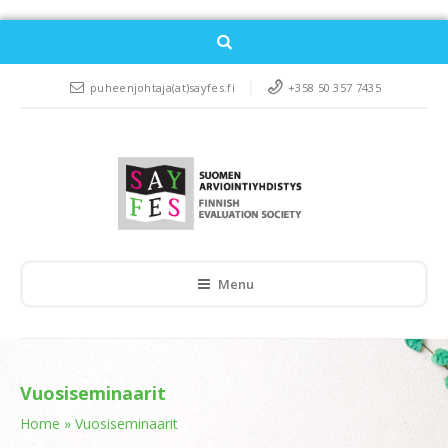
puheenjohtaja(at)sayfes.fi
+358 50 357 7435
Menu
Vuosiseminaarit
Home
»
Vuosiseminaarit