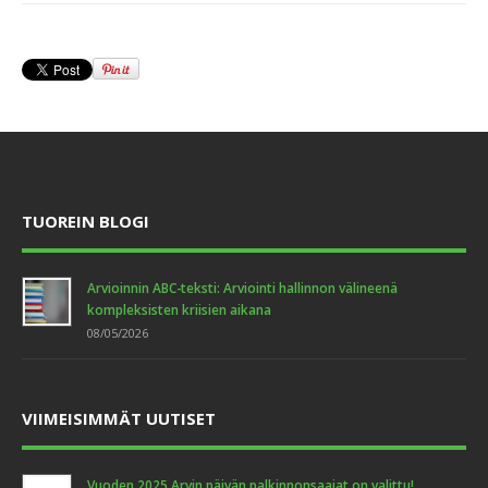
TUOREIN BLOGI
Arvioinnin ABC-teksti: Arviointi hallinnon välineenä
kompleksisten kriisien aikana
08/05/2026
VIIMEISIMMÄT UUTISET
Vuoden 2025 Arvin päivän palkinnonsaajat on valittu!