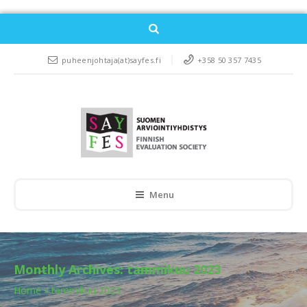
puheenjohtaja(at)sayfes.fi
+358 50 357 7435
Menu
Monthly Archives:
tammikuu 2023
Home
»
tammikuu 2023