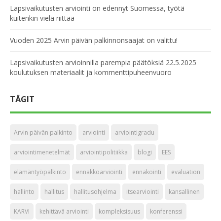
Lapsivaikutusten arviointi on edennyt Suomessa, työtä
kuitenkin vielä riittää
Vuoden 2025 Arvin päivän palkinnonsaajat on valittu!
Lapsivaikutusten arvioinnilla parempia päätöksiä 22.5.2025
koulutuksen materiaalit ja kommenttipuheenvuoro
TÄGIT
Arvin päivän palkinto
arviointi
arviointigradu
arviointimenetelmät
arviointipolitiikka
blogi
EES
elämäntyöpalkinto
ennakkoarviointi
ennakointi
evaluation
hallinto
hallitus
hallitusohjelma
itsearviointi
kansallinen
KARVI
kehittävä arviointi
kompleksisuus
konferenssi