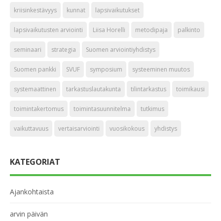
kriisinkestävyys
kunnat
lapsivaikutukset
lapsivaikutusten arviointi
Liisa Horelli
metodipaja
palkinto
seminaari
strategia
Suomen arviointiyhdistys
Suomen pankki
SVUF
symposium
systeeminen muutos
systemaattinen
tarkastuslautakunta
tilintarkastus
toimikausi
toimintakertomus
toimintasuunnitelma
tutkimus
vaikuttavuus
vertaisarviointi
vuosikokous
yhdistys
KATEGORIAT
Ajankohtaista
arvin päivän