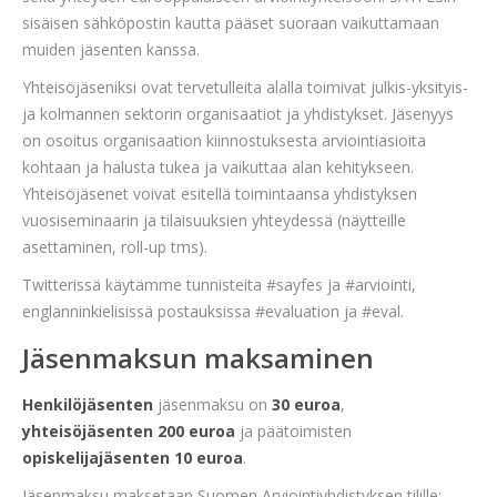
sisäisen sähköpostin kautta pääset suoraan vaikuttamaan
muiden jäsenten kanssa.
Yhteisöjäseniksi ovat tervetulleita alalla toimivat julkis-yksityis-
ja kolmannen sektorin organisaatiot ja yhdistykset. Jäsenyys
on osoitus organisaation kiinnostuksesta arviointiasioita
kohtaan ja halusta tukea ja vaikuttaa alan kehitykseen.
Yhteisöjäsenet voivat esitellä toimintaansa yhdistyksen
vuosiseminaarin ja tilaisuuksien yhteydessä (näytteille
asettaminen, roll-up tms).
Twitterissä käytämme tunnisteita #sayfes ja #arviointi,
englanninkielisissä postauksissa #evaluation ja #eval.
Jäsenmaksun maksaminen
Henkilöjäsenten
jäsenmaksu on
30 euroa
,
yhteisöjäsenten 200 euroa
ja päätoimisten
opiskelijajäsenten 10 euroa
.
Jäsenmaksu maksetaan Suomen Arviointiyhdistyksen tilille: