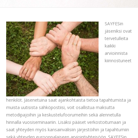
SAYFESin
jäseniksi ovat
tervetulleita
kaikki
arvioinnista
kiinnostuneet
henkilöt. Jäsenetuina saat ajankohtaista tietoa tapahtumista ja
muista uutisista sähköpostiisi, voit osallistua maksutta
metodipajoihin ja keskustelufoorumeihin sekä alennetulla
hinnalla vuosiseminaariin. Lisäksi pääset verkostoitumaan ja
saat yhteyden myös kansainvälisiin järjestöihin ja tapahtumiin
sekä yhteyden eurooppalaiseen arviointiyhteisöön. SAYFESin