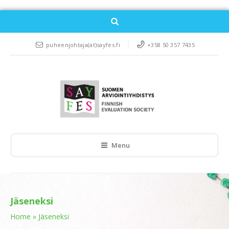
puheenjohtaja(at)sayfes.fi
+358 50 357 7435
Menu
Jäseneksi
Home
»
Jäseneksi