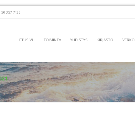
 50 357 7435
ETUSIVU
TOIMINTA
YHDISTYS
KIRJASTO
VERKO
021