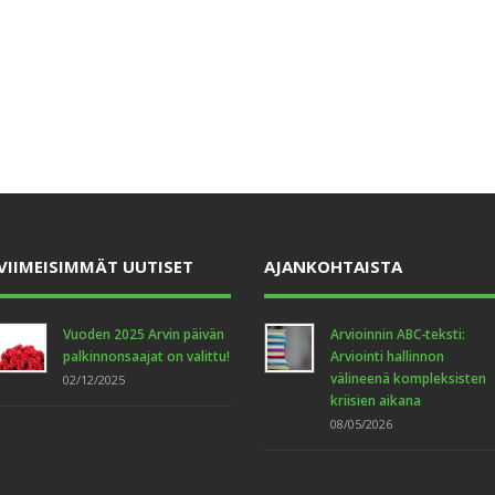
VIIMEISIMMÄT UUTISET
AJANKOHTAISTA
Vuoden 2025 Arvin päivän
Arvioinnin ABC-teksti:
palkinnonsaajat on valittu!
Arviointi hallinnon
välineenä kompleksisten
02/12/2025
kriisien aikana
08/05/2026