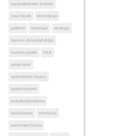
lapsivaikutusten arviointi
Liisa Horelli
metodipaja
palkinto
seminaari
strategia
Suomen arviointiyhdistys
Suomen pankki
SVUF
symposium
systeeminen muutos
systemaattinen
tarkastuslautakunta
tilintarkastus
toimikausi
toimintakertomus