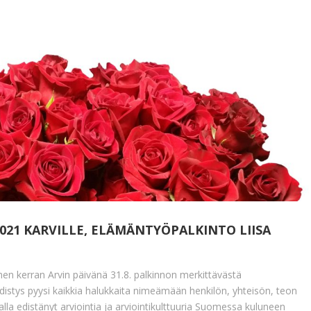
021 KARVILLE, ELÄMÄNTYÖPALKINTO LIISA
nen kerran Arvin päivänä 31.8. palkinnon merkittävästä
hdistys pyysi kaikkia halukkaita nimeämään henkilön, yhteisön, teon
valla edistänyt arviointia ja arviointikulttuuria Suomessa kuluneen