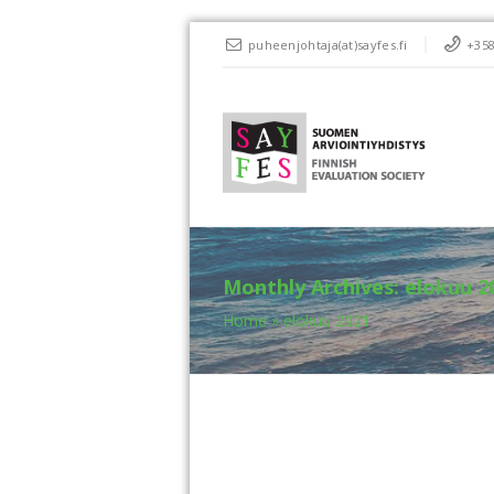
puheenjohtaja(at)sayfes.fi
+358
Monthly Archives:
elokuu 2
Home
»
elokuu 2021