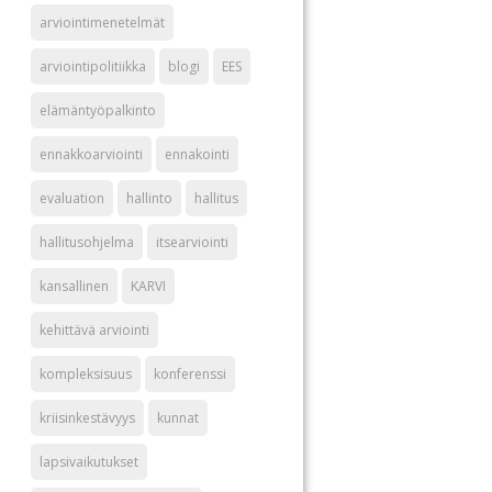
arviointimenetelmät
arviointipolitiikka
blogi
EES
elämäntyöpalkinto
ennakkoarviointi
ennakointi
evaluation
hallinto
hallitus
hallitusohjelma
itsearviointi
kansallinen
KARVI
kehittävä arviointi
kompleksisuus
konferenssi
kriisinkestävyys
kunnat
lapsivaikutukset