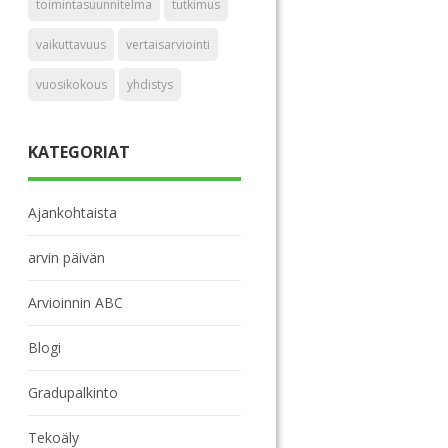
toimintasuunnitelma
tutkimus
vaikuttavuus
vertaisarviointi
vuosikokous
yhdistys
KATEGORIAT
Ajankohtaista
arvin päivän
Arvioinnin ABC
Blogi
Gradupalkinto
Tekoäly