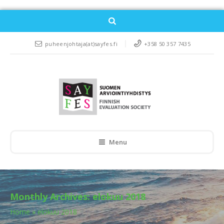
puheenjohtaja(at)sayfes.fi
+358 50 357 7435
Menu
Monthly Archives:
elokuu 2018
Home
»
elokuu 2018