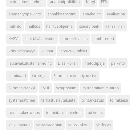
arviointimenetelmät
arviointipolitiikka
blogi
EES
elämäntyöpalkinto
ennakkoarviointi
ennakointi
evaluation
hallinto
hallitus
hallitusohjelma
itsearviointi
kansallinen
KARVI
kehittävä arviointi
kompleksisuus
konferenssi
kriisinkestävyys
kunnat
lapsivaikutukset
lapsivaikutusten arviointi
Liisa Horelli
metodipaja
palkinto
seminaari
strategia
Suomen arviointiyhdistys
Suomen pankki
SVUF
symposium
systeeminen muutos
systemaattinen
tarkastuslautakunta
tilintarkastus
toimikausi
toimintakertomus
toimintasuunnitelma
tutkimus
vaikuttavuus
vertaisarviointi
vuosikokous
yhdistys