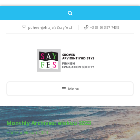
puheenjohtaja(at)sayfes.fi
+358 50 357 7435
Menu
Monthly Archives:
elokuu 2023
Home
»
elokuu 2023