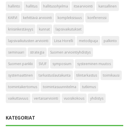
hallinto
hallitus
hallitusohjelma
itsearviointi
kansallinen
KARVI
kehittävä arviointi
kompleksisuus
konferenssi
kriisinkestävyys
kunnat
lapsivaikutukset
lapsivaikutusten arviointi
Liisa Horelli
metodipaja
palkinto
seminaari
strategia
Suomen arviointiyhdistys
Suomen pankki
SVUF
symposium
systeeminen muutos
systemaattinen
tarkastuslautakunta
tilintarkastus
toimikausi
toimintakertomus
toimintasuunnitelma
tutkimus
vaikuttavuus
vertaisarviointi
vuosikokous
yhdistys
KATEGORIAT