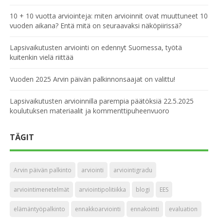
10 + 10 vuotta arviointeja: miten arvioinnit ovat muuttuneet 10
vuoden aikana? Entä mitä on seuraavaksi näköpiirissä?
Lapsivaikutusten arviointi on edennyt Suomessa, työtä
kuitenkin vielä riittää
Vuoden 2025 Arvin päivän palkinnonsaajat on valittu!
Lapsivaikutusten arvioinnilla parempia päätöksiä 22.5.2025
koulutuksen materiaalit ja kommenttipuheenvuoro
TÄGIT
Arvin päivän palkinto
arviointi
arviointigradu
arviointimenetelmät
arviointipolitiikka
blogi
EES
elämäntyöpalkinto
ennakkoarviointi
ennakointi
evaluation