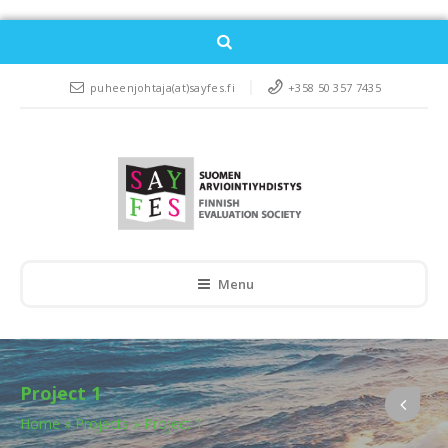
puheenjohtaja(at)sayfes.fi
+358 50 357 7435
Menu
Project 1
Home
»
Projects
»
Project 1