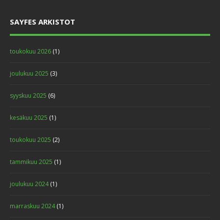
SAYFES ARKISTOT
toukokuu 2026
(1)
joulukuu 2025
(3)
GALLERY PROJECT
syyskuu 2025
(6)
Advertisements
,
Cards
,
Idea
kesäkuu 2025
(1)
toukokuu 2025
(2)
tammikuu 2025
(1)
joulukuu 2024
(1)
marraskuu 2024
(1)