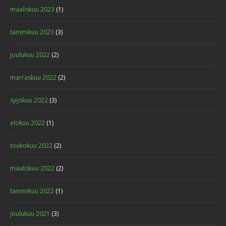
maaliskuu 2023
(1)
tammikuu 2023
(3)
joulukuu 2022
(2)
VIDEO PROJECT
marraskuu 2022
(2)
Cards
,
Graphics
syyskuu 2022
(3)
elokuu 2022
(1)
toukokuu 2022
(2)
maaliskuu 2022
(2)
tammikuu 2022
(1)
PROJECT 4
joulukuu 2021
(3)
Advertisements
,
Design