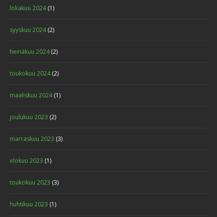
lokakuu 2024
(1)
PROJECT 10
Design
,
Graphics
syyskuu 2024
(2)
heinäkuu 2024
(2)
toukokuu 2024
(2)
maaliskuu 2024
(1)
joulukuu 2023
(2)
marraskuu 2023
(3)
FULL WIDTH PROJECT
Design
,
Idea
elokuu 2023
(1)
toukokuu 2023
(3)
huhtikuu 2023
(1)