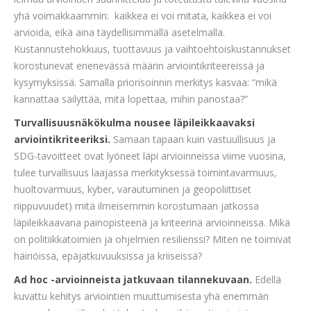
yhä voimakkaammin: kaikkea ei voi mitata, kaikkea ei voi
arvioida, eikä aina täydellisimmällä asetelmalla.
Kustannustehokkuus, tuottavuus ja vaihtoehtoiskustannukset
korostunevat enenevässä määrin arviointikriteereissä ja
kysymyksissä. Samalla priorisoinnin merkitys kasvaa: “mikä
kannattaa säilyttää, mitä lopettaa, mihin panostaa?”
Turvallisuusnäkökulma nousee läpileikkaavaksi
arviointikriteeriksi.
Samaan tapaan kuin vastuullisuus ja
SDG-tavoitteet ovat lyöneet läpi arvioinneissa viime vuosina,
tulee turvallisuus laajassa merkityksessä toimintavarmuus,
huoltovarmuus, kyber, varautuminen ja geopoliittiset
riippuvuudet) mitä ilmeisemmin korostumaan jatkossa
läpileikkaavana painopisteenä ja kriteerinä arvioinneissa. Mikä
on politiikkatoimien ja ohjelmien resilienssi? Miten ne toimivat
häiriöissä, epäjatkuvuuksissa ja kriiseissä?
Ad hoc -arvioinneista jatkuvaan tilannekuvaan.
Edellä
kuvattu kehitys arviointien muuttumisesta yhä enemmän