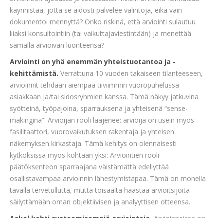
käynnistää, jotta se aidosti palvelee valintoja, eikä vain
dokumentoi mennyttä? Onko riskinä, että arviointi sulautuu
liiaksi konsultointiin (tai vaikuttajaviestintään) ja menettää
samalla arvioivan luonteensa?
Arviointi on yhä enemmän yhteistuotantoa ja -
kehittämistä.
Verrattuna 10 vuoden takaiseen tilanteeseen,
arvioinnit tehdään aiempaa tiiviimmin vuoropuhelussa
asiakkaan ja/tai sidosryhmien kanssa. Tämä näkyy jatkuvina
syötteinä, työpajoina, sparrauksena ja yhteisenä “sense-
makingina”. Arvioijan rooli laajenee: arvioija on usein myös
fasilitaattori, vuorovaikutuksen rakentaja ja yhteisen
näkemyksen kirkastaja. Tämä kehitys on olennaisesti
kytköksissä myös kohtaan yksi: Arviointien rooli
päätöksenteon sparraajana väistämättä edellyttää
osallistavampaa arvioinnin lähestymistapaa. Tämä on monella
tavalla tervetullutta, mutta toisaalta haastaa arvioitsijoita
säilyttämään oman objektiivisen ja analyyttisen otteensa.