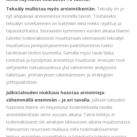
Tekoäly mullistaa myös arviointikentän.
Tekoäly on jo
nyt arkipäivää arvioinneissa monella tavoin. Toistaiseksi
tekoälyn soveltaminen on kuitenkin vielä melko rajattua ja
tapauskohtaista. Seuraavien kymmenen vuoden aikana tilanne
tuleekin todennäköisesti muuttumaan olennaisesti tekoälyn
muuttaessa perinpohjaisemmin päätöksenteon tueksi
tarvittavan tiedon luonnetta. Samalla myös tavat tilata,
toteuttaa ja hyödyntää arviointeja muuttuvat. Arvioijan rooli
siirtyneekin tulevaisuudessa yhä vahvemmin analyysistä
tulkintaan, ymmärryksen rakentamiseen ja strategisiin
johtopäätöksiin.
Julkistalouden niukkuus haastaa arviointeja:
vähemmällä enemmän – ja eri tavalla.
Julkisen talouden
haastava tilanne on heijastunut konkreettisella tavalla
arviointikenttään viime vuosien aikana. Tämä kehitys ei
todennäköisesti ole ainakaan lähivuosien aikana muuttumassa.
Päinvastoin resurssien niukkuus mitä todennäköisemmin
leimaa arviointien suunnittelua ja toteutusta tulevina vuosina