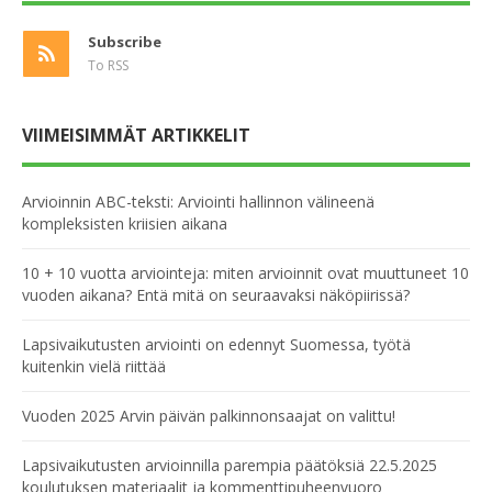
Subscribe
To RSS
VIIMEISIMMÄT ARTIKKELIT
Arvioinnin ABC-teksti: Arviointi hallinnon välineenä
kompleksisten kriisien aikana
10 + 10 vuotta arviointeja: miten arvioinnit ovat muuttuneet 10
vuoden aikana? Entä mitä on seuraavaksi näköpiirissä?
Lapsivaikutusten arviointi on edennyt Suomessa, työtä
kuitenkin vielä riittää
Vuoden 2025 Arvin päivän palkinnonsaajat on valittu!
Lapsivaikutusten arvioinnilla parempia päätöksiä 22.5.2025
koulutuksen materiaalit ja kommenttipuheenvuoro