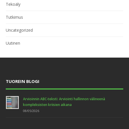
Tekoäly
Tutkimus
Uncategorized
Uutinen
TUOREIN BLOGI
Arvioinnin ABC-teksti: Arviointi hallinnon välineenä
kompleksisten kriisien aikana
08/05/2026