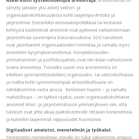
Askel kohti systeemisempiä arviointeja.
Arvioinneissa on
siirrytty (ainakin yksi askel) sektori- ja
organisaatiokohtaisuudesta kohti laajempia ilmiöitä ja
järjestelmiä. Esimerkiksi innovaatiopolitiikkaa tai kestävää
kehitystä käsittelevät arvioinnit ovat pyrkineet tarkastelemaan
järjestelmää suurempina kokonaisuuksina. SDG-tavoitteet
ovat jäsentäneet organisaatioiden toimintaa ja samalla myös
arviointien kysymyksenasettelua. Kompleksisuuden
ymmärtäminen ja portfolioajattelu ovat niin ikään vahvistuneet
osana arviointeja. Toisaalta suurin osa arvioinneista on
edelleen (ymmärrettävästikin) organisaatio- tai sektorikohtaisia
ja matka kohti systeemisempää arviointikulttuuria on
nähdäksemme vasta alussa. Keskeinen haaste – ja samalla
mahdollisuus – on kytkeä rajatut, usein organisaatiokohtaiset
arvioinnit ilmiö- ja järjestelmätason ymmärrykseen niin, että
tulokset ovat yhtä aikaa päätöksenteolle riittävän konkreettisia
ja kuitenkin laajemmat riippuvuudet huomioivia.
Digitaaliset aineistot, menetelmät ja työkalut.
Perinteisten menetelmien rinnalle on tullut vahvemmin erilaisia