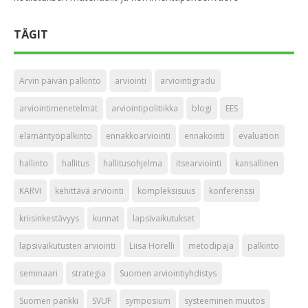
TÄGIT
Arvin päivän palkinto
arviointi
arviointigradu
arviointimenetelmät
arviointipolitiikka
blogi
EES
elämäntyöpalkinto
ennakkoarviointi
ennakointi
evaluation
hallinto
hallitus
hallitusohjelma
itsearviointi
kansallinen
KARVI
kehittävä arviointi
kompleksisuus
konferenssi
kriisinkestävyys
kunnat
lapsivaikutukset
lapsivaikutusten arviointi
Liisa Horelli
metodipaja
palkinto
seminaari
strategia
Suomen arviointiyhdistys
Suomen pankki
SVUF
symposium
systeeminen muutos