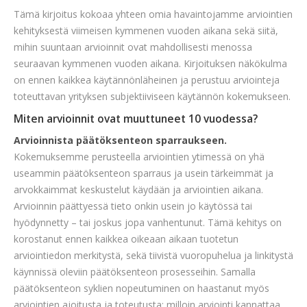
Tämä kirjoitus kokoaa yhteen omia havaintojamme arviointien
kehityksestä viimeisen kymmenen vuoden aikana sekä siitä,
mihin suuntaan arvioinnit ovat mahdollisesti menossa
seuraavan kymmenen vuoden aikana. Kirjoituksen näkökulma
on ennen kaikkea käytännönläheinen ja perustuu arviointeja
toteuttavan yrityksen subjektiiviseen käytännön kokemukseen.
Miten arvioinnit ovat muuttuneet 10 vuodessa?
Arvioinnista päätöksenteon sparraukseen.
Kokemuksemme perusteella arviointien ytimessä on yhä
useammin päätöksenteon sparraus ja usein tärkeimmät ja
arvokkaimmat keskustelut käydään ja arviointien aikana.
Arvioinnin päättyessä tieto onkin usein jo käytössä tai
hyödynnetty – tai joskus jopa vanhentunut. Tämä kehitys on
korostanut ennen kaikkea oikeaan aikaan tuotetun
arviointiedon merkitystä, sekä tiivistä vuoropuhelua ja linkitystä
käynnissä oleviin päätöksenteon prosesseihin. Samalla
päätöksenteon syklien nopeutuminen on haastanut myös
arviointien ajoitusta ja toteutusta: milloin arviointi kannattaa