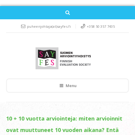
puheenjohtaja(at)sayfes.fi
+358 50 357 7435
Menu
10 + 10 vuotta arviointeja: miten arvioinnit
ovat muuttuneet 10 vuoden aikana? Entä