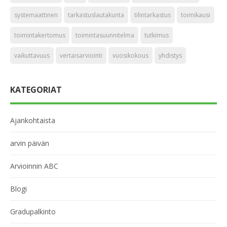
systemaattinen
tarkastuslautakunta
tilintarkastus
toimikausi
toimintakertomus
toimintasuunnitelma
tutkimus
vaikuttavuus
vertaisarviointi
vuosikokous
yhdistys
KATEGORIAT
Ajankohtaista
arvin päivän
Arvioinnin ABC
Blogi
Gradupalkinto