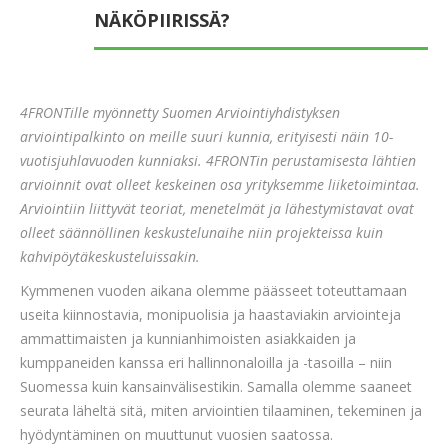
NÄKÖPIIRISSÄ?
4FRONTille myönnetty Suomen Arviointiyhdistyksen
arviointipalkinto on meille suuri kunnia, erityisesti näin 10-
vuotisjuhlavuoden kunniaksi. 4FRONTin perustamisesta lähtien
arvioinnit ovat olleet keskeinen osa yrityksemme liiketoimintaa.
Arviointiin liittyvät teoriat, menetelmät ja lähestymistavat ovat
olleet säännöllinen keskustelunaihe niin projekteissa kuin
kahvipöytäkeskusteluissakin.
Kymmenen vuoden aikana olemme päässeet toteuttamaan
useita kiinnostavia, monipuolisia ja haastaviakin arviointeja
ammattimaisten ja kunnianhimoisten asiakkaiden ja
kumppaneiden kanssa eri hallinnonaloilla ja -tasoilla – niin
Suomessa kuin kansainvälisestikin. Samalla olemme saaneet
seurata läheltä sitä, miten arviointien tilaaminen, tekeminen ja
hyödyntäminen on muuttunut vuosien saatossa.