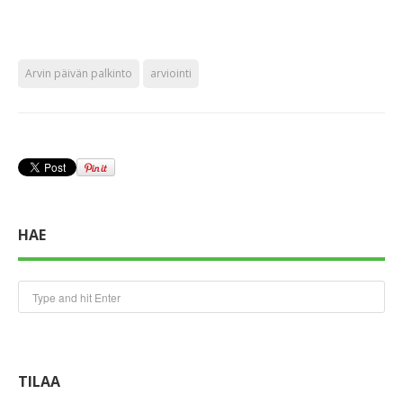
Arvin päivän palkinto
arviointi
HAE
TILAA