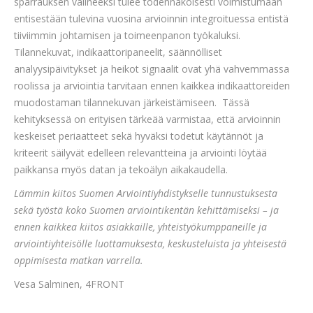
sparrauksen välineeksi tulee todennäköisesti voimistumaan
entisestään tulevina vuosina arvioinnin integroituessa entistä
tiiviimmin johtamisen ja toimeenpanon työkaluksi.
Tilannekuvat, indikaattoripaneelit, säännölliset
analyysipäivitykset ja heikot signaalit ovat yhä vahvemmassa
roolissa ja arviointia tarvitaan ennen kaikkea indikaattoreiden
muodostaman tilannekuvan järkeistämiseen. Tässä
kehityksessä on erityisen tärkeää varmistaa, että arvioinnin
keskeiset periaatteet sekä hyväksi todetut käytännöt ja
kriteerit säilyvät edelleen relevantteina ja arviointi löytää
paikkansa myös datan ja tekoälyn aikakaudella.
Lämmin kiitos Suomen Arviointiyhdistykselle tunnustuksesta
sekä työstä koko Suomen arviointikentän kehittämiseksi – ja
ennen kaikkea kiitos asiakkaille, yhteistyökumppaneille ja
arviointiyhteisölle luottamuksesta, keskusteluista ja yhteisestä
oppimisesta matkan varrella.
Vesa Salminen, 4FRONT