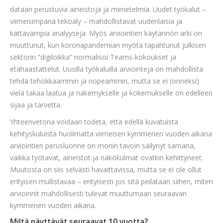
dataan perustuvia aineistoja ja menetelmiä. Uudet työkalut –
viimeisimpänä tekoäly – mahdollistavat uudenlaisia ja
kattavampia analyyseja. Myös arviointien käytännön arki on
muuttunut, kun koronapandemian myötä tapahtunut julkisen
sektorin ”digiloikka” normalisoi Teams-kokoukset ja
etähaastattelut. Uusilla työkaluilla arviointeja on mahdollista
tehdä tehokkaammin ja nopeammin, mutta se ei (onneksi)
vielä takaa laatua ja näkemykselle ja kokemukselle on edelleen
sijaa ja tarvetta.
Yhteenvetona voidaan todeta, että edellä kuvatuista
kehityskuluista huolimatta viimeisen kymmenen vuoden aikana
arviointien perusluonne on monin tavoin säilynyt samana,
vaikka työtavat, aineistot ja näkökulmat ovatkin kehittyneet.
Muutosta on siis selvästi havaittavissa, mutta se ei ole ollut
erityisen mullistavaa – erityisesti jos sitä peilataan siihen, miten
arvioinnit mahdollisesti tulevat muuttumaan seuraavan
kymmenen vuoden aikana.
Miltä näyttävät seuraavat 10 vuotta?