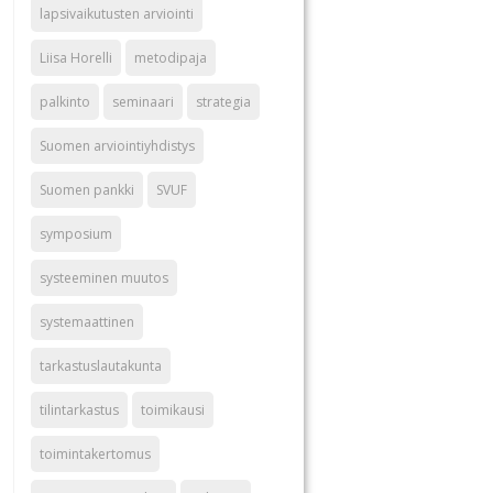
lapsivaikutusten arviointi
Liisa Horelli
metodipaja
palkinto
seminaari
strategia
Suomen arviointiyhdistys
Suomen pankki
SVUF
symposium
systeeminen muutos
systemaattinen
tarkastuslautakunta
tilintarkastus
toimikausi
toimintakertomus