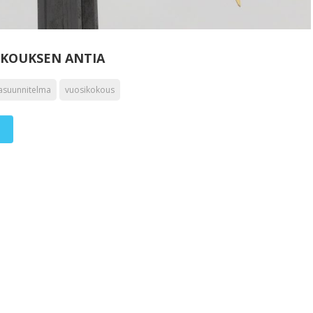
OKOUKSEN ANTIA
asuunnitelma
vuosikokous