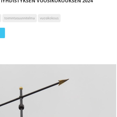
IYHDISTYKSEN VUOSIKOKOUKSEN 2024
toimintasuunnitelma
vuosikokous