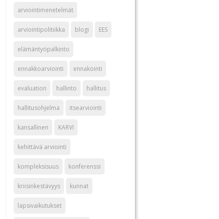
arviointimenetelmät
arviointipolitiikka
blogi
EES
elämäntyöpalkinto
ennakkoarviointi
ennakointi
evaluation
hallinto
hallitus
hallitusohjelma
itsearviointi
kansallinen
KARVI
kehittävä arviointi
kompleksisuus
konferenssi
kriisinkestävyys
kunnat
lapsivaikutukset