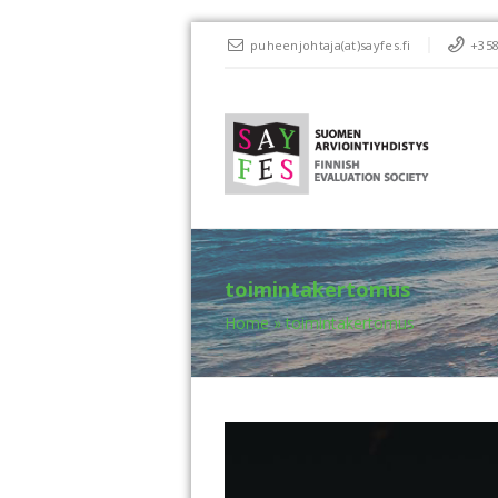
puheenjohtaja(at)sayfes.fi
+358
toimintakertomus
Home
»
toimintakertomus