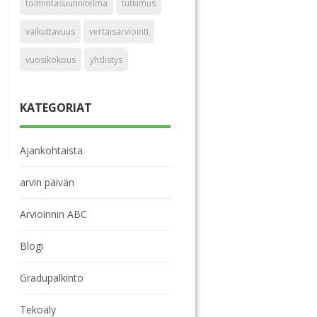
toimintasuunnitelma
tutkimus
vaikuttavuus
vertaisarviointi
vuosikokous
yhdistys
KATEGORIAT
Ajankohtaista
arvin päivän
Arvioinnin ABC
Blogi
Gradupalkinto
Tekoäly