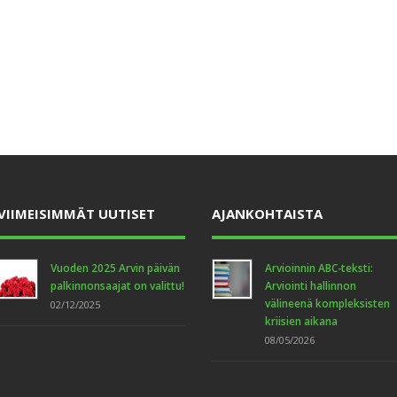
VIIMEISIMMÄT UUTISET
AJANKOHTAISTA
Vuoden 2025 Arvin päivän
Arvioinnin ABC-teksti:
palkinnonsaajat on valittu!
Arviointi hallinnon
välineenä kompleksisten
02/12/2025
kriisien aikana
08/05/2026