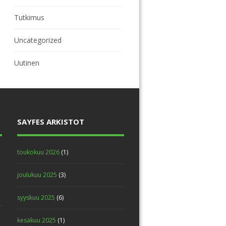
Tutkimus
Uncategorized
Uutinen
SAYFES ARKISTOT
toukokuu 2026
(1)
joulukuu 2025
(3)
syyskuu 2025
(6)
kesäkuu 2025
(1)