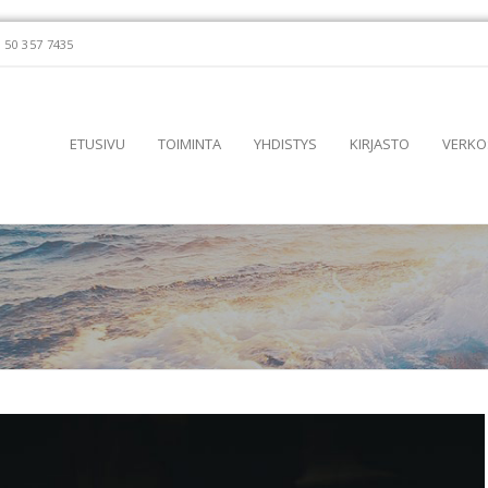
 50 357 7435
ETUSIVU
TOIMINTA
YHDISTYS
KIRJASTO
VERKO