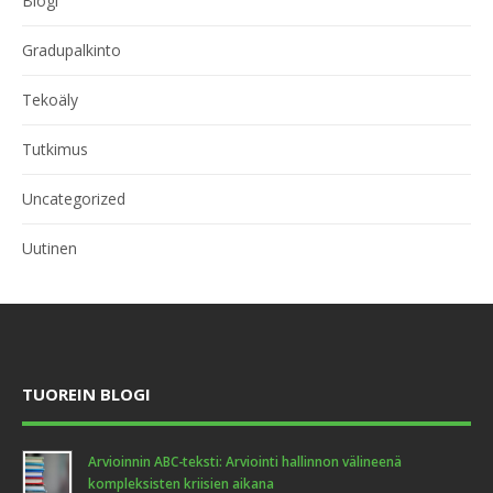
Blogi
Gradupalkinto
Tekoäly
Tutkimus
Uncategorized
Uutinen
TUOREIN BLOGI
Arvioinnin ABC-teksti: Arviointi hallinnon välineenä
kompleksisten kriisien aikana