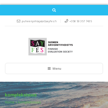
puheenjohtaja(at)sayfes.fi
+358 50 357 7435
Menu
kompleksisuus
Home
»
kompleksisuus