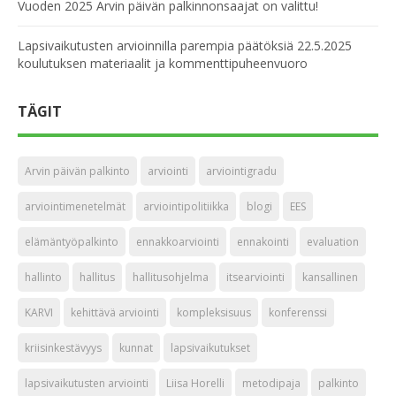
Vuoden 2025 Arvin päivän palkinnonsaajat on valittu!
Lapsivaikutusten arvioinnilla parempia päätöksiä 22.5.2025
koulutuksen materiaalit ja kommenttipuheenvuoro
TÄGIT
Arvin päivän palkinto
arviointi
arviointigradu
arviointimenetelmät
arviointipolitiikka
blogi
EES
elämäntyöpalkinto
ennakkoarviointi
ennakointi
evaluation
hallinto
hallitus
hallitusohjelma
itsearviointi
kansallinen
KARVI
kehittävä arviointi
kompleksisuus
konferenssi
kriisinkestävyys
kunnat
lapsivaikutukset
lapsivaikutusten arviointi
Liisa Horelli
metodipaja
palkinto