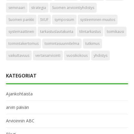
seminaari
strategia
Suomen arviointiyhdistys
Suomen pankki
SVUF
symposium
systeeminen muutos
systemaattinen
tarkastuslautakunta
tilintarkastus
toimikausi
toimintakertomus
toimintasuunnitelma
tutkimus
vaikuttavuus
vertaisarviointi
vuosikokous
yhdistys
KATEGORIAT
Ajankohtaista
arvin päivän
Arvioinnin ABC