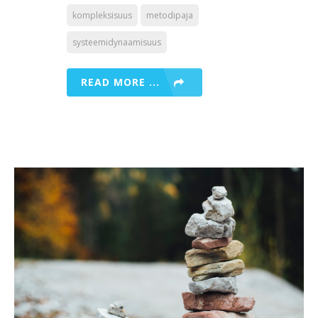
kompleksisuus
metodipaja
systeemidynaamisuus
READ MORE ...