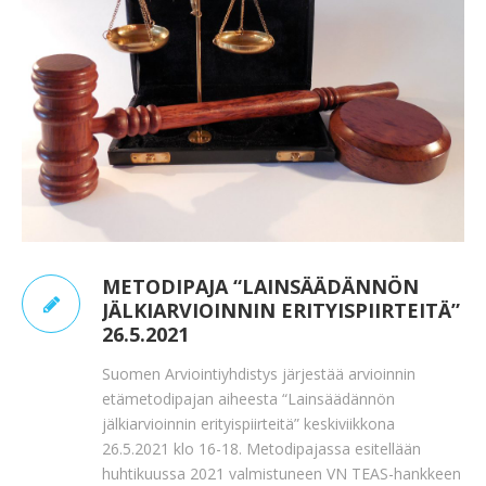
METODIPAJA “LAINSÄÄDÄNNÖN
JÄLKIARVIOINNIN ERITYISPIIRTEITÄ”
26.5.2021
Suomen Arviointiyhdistys järjestää arvioinnin
etämetodipajan aiheesta “Lainsäädännön
jälkiarvioinnin erityispiirteitä” keskiviikkona
26.5.2021 klo 16-18. Metodipajassa esitellään
huhtikuussa 2021 valmistuneen VN TEAS-hankkeen