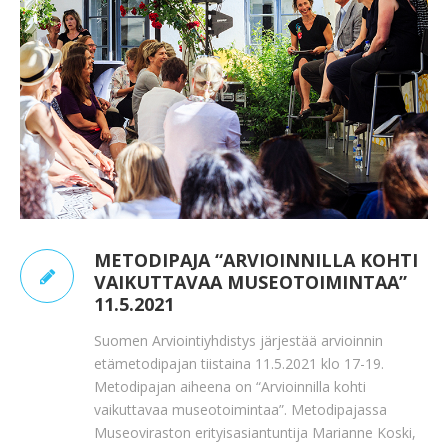
METODIPAJA “ARVIOINNILLA KOHTI
VAIKUTTAVAA MUSEOTOIMINTAA”
11.5.2021
Suomen Arviointiyhdistys järjestää arvioinnin
etämetodipajan tiistaina 11.5.2021 klo 17-19.
Metodipajan aiheena on “Arvioinnilla kohti
vaikuttavaa museotoimintaa”. Metodipajassa
Museoviraston erityisasiantuntija Marianne Koski,