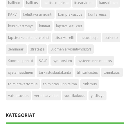
hallinto
hallitus
hallitusohjelma
itsearviointi
kansallinen
KARVI
kehittävä arviointi
kompleksisuus
konferenssi
kriisinkestävyys
kunnat
lapsivaikutukset
lapsivaikutusten arviointi
Liisa Horelli
metodipaja
palkinto
seminaari
strategia
Suomen arviointiyhdistys
Suomen pankki
SVUF
symposium
systeeminen muutos
systemaattinen
tarkastuslautakunta
tilintarkastus
toimikausi
toimintakertomus
toimintasuunnitelma
tutkimus
vaikuttavuus
vertaisarviointi
vuosikokous
yhdistys
KATEGORIAT