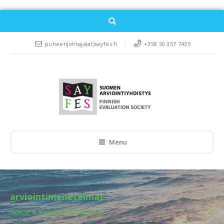
puheenjohtaja(at)sayfes.fi
+358 50 357 7435
Menu
arviointimenetelmät
Home
»
arviointimenetelmät