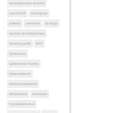
lapsivaikutusten arviointi
Liisa Horelli
metodipaja
palkinto
seminaari
strategia
Suomen arviointiyhdistys
Suomen pankki
SVUF
symposium
systeeminen muutos
systemaattinen
tarkastuslautakunta
tilintarkastus
toimikausi
toimintakertomus