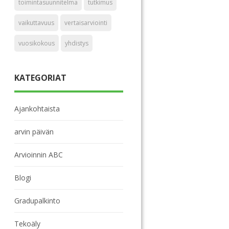
toimintasuunnitelma
tutkimus
vaikuttavuus
vertaisarviointi
vuosikokous
yhdistys
KATEGORIAT
Ajankohtaista
arvin päivän
Arvioinnin ABC
Blogi
Gradupalkinto
Tekoäly