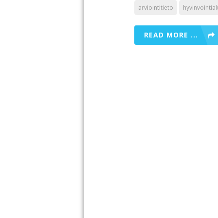
arviointitieto
hyvinvointia
READ MORE ...