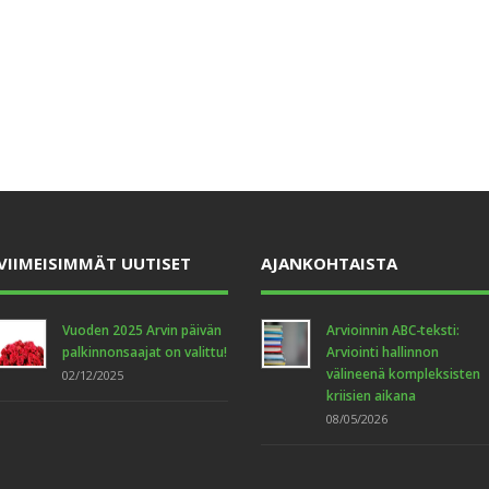
VIIMEISIMMÄT UUTISET
AJANKOHTAISTA
Vuoden 2025 Arvin päivän
Arvioinnin ABC-teksti:
palkinnonsaajat on valittu!
Arviointi hallinnon
välineenä kompleksisten
02/12/2025
kriisien aikana
08/05/2026