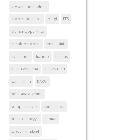
arviointimenetelmät
arviointipolitiikka
blogi
EES
elämäntyöpalkinto
ennakkoarviointi
ennakointi
evaluation
hallinto
hallitus
hallitusohjelma
itsearviointi
kansallinen
KARVI
kehittävä arviointi
kompleksisuus
konferenssi
kriisinkestävyys
kunnat
lapsivaikutukset