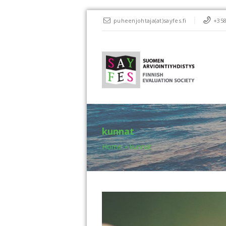
puheenjohtaja(at)sayfes.fi
+358
kunnat
Home
»
kunnat