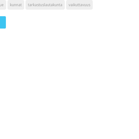
lue
kunnat
tarkastuslautakunta
vaikuttavuus