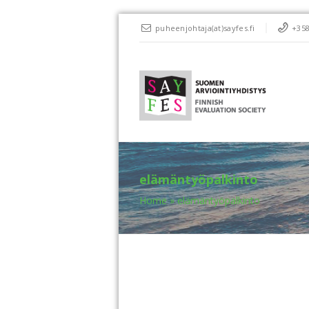
puheenjohtaja(at)sayfes.fi
+358
elämäntyöpalkinto
Home
»
elämäntyöpalkinto