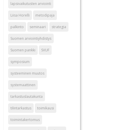
lapsivaikutusten arviointi
Liisa Horelli
metodipaja
palkinto
seminaari
strategia
Suomen arviointiyhdistys
Suomen pankki
SVUF
symposium
systeeminen muutos
systemaattinen
tarkastuslautakunta
tilintarkastus
toimikausi
toimintakertomus