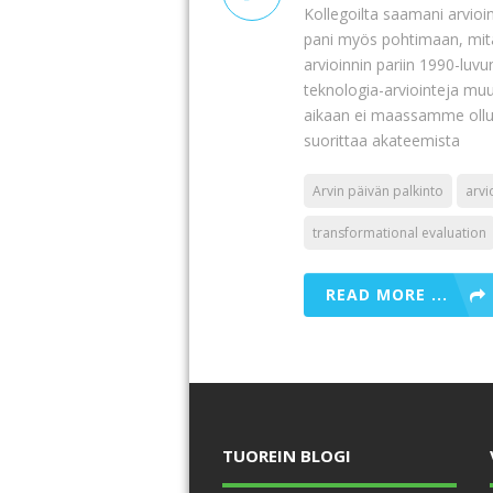
Kollegoilta saamani arvioi
pani myös pohtimaan, mitä 
arvioinnin pariin 1990-luvun
teknologia-arviointeja mu
aikaan ei maassamme ollu
suorittaa akateemista
Arvin päivän palkinto
arvi
transformational evaluation
READ MORE ...
TUOREIN BLOGI