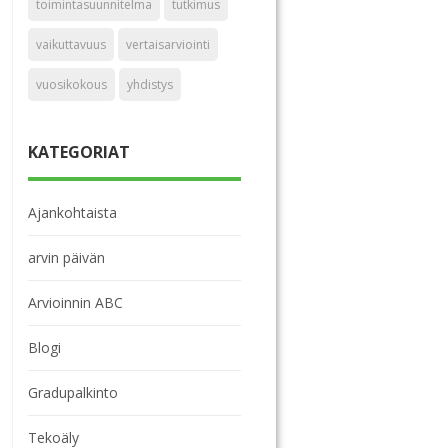
toimintasuunnitelma
tutkimus
vaikuttavuus
vertaisarviointi
vuosikokous
yhdistys
KATEGORIAT
Ajankohtaista
arvin päivän
Arvioinnin ABC
Blogi
Gradupalkinto
Tekoäly