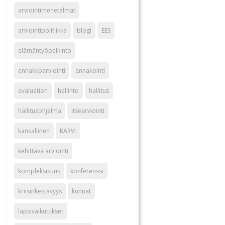
arviointimenetelmät
arviointipolitiikka
blogi
EES
elämäntyöpalkinto
ennakkoarviointi
ennakointi
evaluation
hallinto
hallitus
hallitusohjelma
itsearviointi
kansallinen
KARVI
kehittävä arviointi
kompleksisuus
konferenssi
kriisinkestävyys
kunnat
lapsivaikutukset