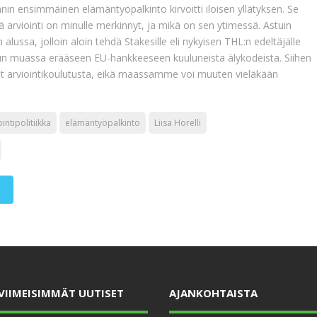
nnin ensimmäinen elämäntyöpalkinto kirvoitti iloisen yllätyksen. Se
arviointi on minulle merkinnyt, ja mikä on sen ytimessä. Astuin
 alussa, jolloin aloin tehdä Stakesille eli nykyisen THL:n edeltäjälle
un muassa erääseen EU-hankkeeseen kuuluneista älykodeista. Siihen
t arviointikoulutusta, eikä maassamme voi muuten vieläkään
ointipolitiikka
elämäntyöpalkinto
Liisa Horelli
VIIMEISIMMÄT UUTISET
AJANKOHTAISTA