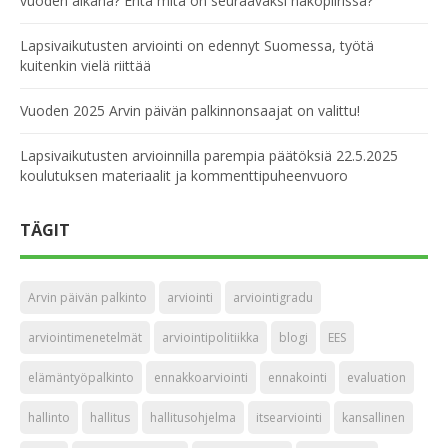
vuoden aikana? Entä mitä on seuraavaksi näköpiirissä?
Lapsivaikutusten arviointi on edennyt Suomessa, työtä
kuitenkin vielä riittää
Vuoden 2025 Arvin päivän palkinnonsaajat on valittu!
Lapsivaikutusten arvioinnilla parempia päätöksiä 22.5.2025
koulutuksen materiaalit ja kommenttipuheenvuoro
TÄGIT
Arvin päivän palkinto
arviointi
arviointigradu
arviointimenetelmät
arviointipolitiikka
blogi
EES
elämäntyöpalkinto
ennakkoarviointi
ennakointi
evaluation
hallinto
hallitus
hallitusohjelma
itsearviointi
kansallinen