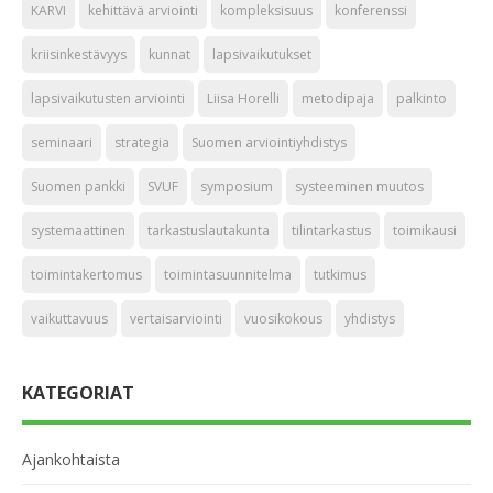
KARVI
kehittävä arviointi
kompleksisuus
konferenssi
kriisinkestävyys
kunnat
lapsivaikutukset
lapsivaikutusten arviointi
Liisa Horelli
metodipaja
palkinto
seminaari
strategia
Suomen arviointiyhdistys
Suomen pankki
SVUF
symposium
systeeminen muutos
systemaattinen
tarkastuslautakunta
tilintarkastus
toimikausi
toimintakertomus
toimintasuunnitelma
tutkimus
vaikuttavuus
vertaisarviointi
vuosikokous
yhdistys
KATEGORIAT
Ajankohtaista