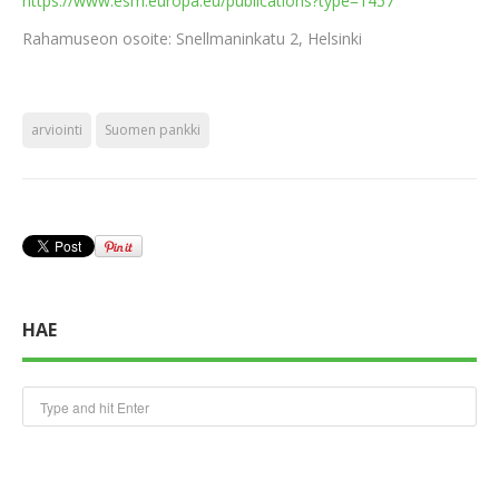
https://www.esm.europa.eu/publications?type=1457
Rahamuseon osoite: Snellmaninkatu 2, Helsinki
arviointi
Suomen pankki
HAE