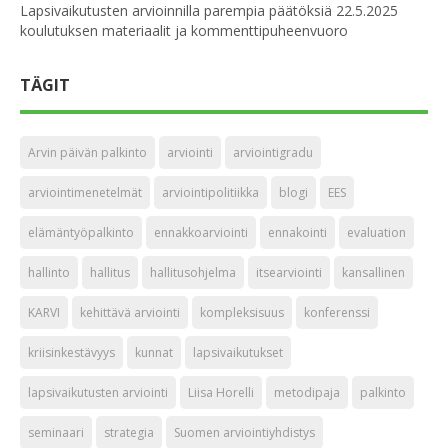
Lapsivaikutusten arvioinnilla parempia päätöksiä 22.5.2025
koulutuksen materiaalit ja kommenttipuheenvuoro
TÄGIT
Arvin päivän palkinto
arviointi
arviointigradu
arviointimenetelmät
arviointipolitiikka
blogi
EES
elämäntyöpalkinto
ennakkoarviointi
ennakointi
evaluation
hallinto
hallitus
hallitusohjelma
itsearviointi
kansallinen
KARVI
kehittävä arviointi
kompleksisuus
konferenssi
kriisinkestävyys
kunnat
lapsivaikutukset
lapsivaikutusten arviointi
Liisa Horelli
metodipaja
palkinto
seminaari
strategia
Suomen arviointiyhdistys