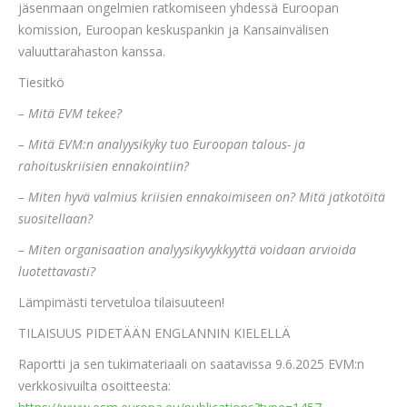
jäsenmaan ongelmien ratkomiseen yhdessä Euroopan
komission, Euroopan keskuspankin ja Kansainvälisen
valuuttarahaston kanssa.
Tiesitkö
– Mitä EVM tekee?
– Mitä EVM:n analyysikyky tuo Euroopan talous- ja
rahoituskriisien ennakointiin?
– Miten hyvä valmius kriisien ennakoimiseen on? Mitä jatkotöitä
suositellaan?
– Miten organisaation analyysikyvykkyyttä voidaan arvioida
luotettavasti?
Lämpimästi tervetuloa tilaisuuteen!
TILAISUUS PIDETÄÄN ENGLANNIN KIELELLÄ
Raportti ja sen tukimateriaali on saatavissa 9.6.2025 EVM:n
verkkosivuilta osoitteesta: