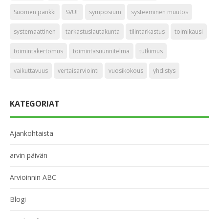
Suomen pankki
SVUF
symposium
systeeminen muutos
systemaattinen
tarkastuslautakunta
tilintarkastus
toimikausi
toimintakertomus
toimintasuunnitelma
tutkimus
vaikuttavuus
vertaisarviointi
vuosikokous
yhdistys
KATEGORIAT
Ajankohtaista
arvin päivän
Arvioinnin ABC
Blogi