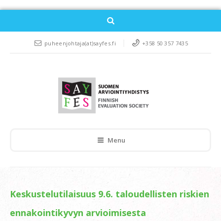
puheenjohtaja(at)sayfes.fi
+358 50 357 7435
Menu
Keskustelutilaisuus 9.6. taloudellisten riskien
ennakointikyvyn arvioimisesta