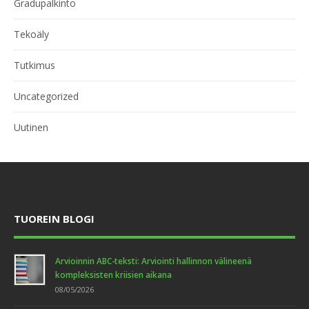
Gradupalkinto
Tekoäly
Tutkimus
Uncategorized
Uutinen
TUOREIN BLOGI
Arvioinnin ABC-teksti: Arviointi hallinnon välineenä
kompleksisten kriisien aikana
08/05/2026