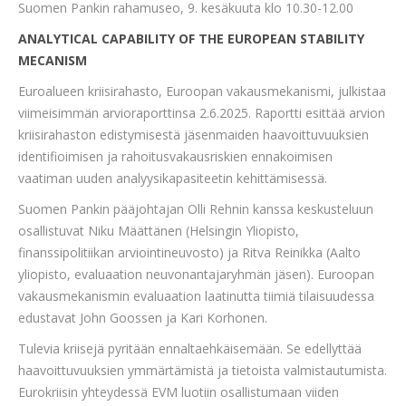
Suomen Pankin rahamuseo, 9. kesäkuuta klo 10.30-12.00
ANALYTICAL CAPABILITY OF THE EUROPEAN STABILITY
MECANISM
Euroalueen kriisirahasto, Euroopan vakausmekanismi, julkistaa
viimeisimmän arvioraporttinsa 2.6.2025. Raportti esittää arvion
kriisirahaston edistymisestä jäsenmaiden haavoittuvuuksien
identifioimisen ja rahoitusvakausriskien ennakoimisen
vaatiman uuden analyysikapasiteetin kehittämisessä.
Suomen Pankin pääjohtajan Olli Rehnin kanssa keskusteluun
osallistuvat Niku Määttänen (Helsingin Yliopisto,
finanssipolitiikan arviointineuvosto) ja Ritva Reinikka (Aalto
yliopisto, evaluaation neuvonantajaryhmän jäsen). Euroopan
vakausmekanismin evaluaation laatinutta tiimiä tilaisuudessa
edustavat John Goossen ja Kari Korhonen.
Tulevia kriisejä pyritään ennaltaehkäisemään. Se edellyttää
haavoittuvuuksien ymmärtämistä ja tietoista valmistautumista.
Eurokriisin yhteydessä EVM luotiin osallistumaan viiden