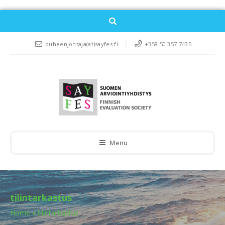
puheenjohtaja(at)sayfes.fi
+358 50 357 7435
Menu
tilintarkastus
Home
»
tilintarkastus