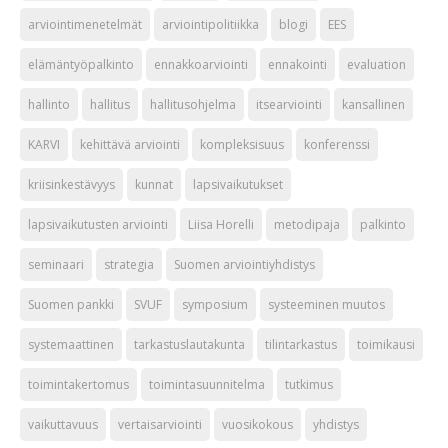
arviointimenetelmät
arviointipolitiikka
blogi
EES
elämäntyöpalkinto
ennakkoarviointi
ennakointi
evaluation
hallinto
hallitus
hallitusohjelma
itsearviointi
kansallinen
KARVI
kehittävä arviointi
kompleksisuus
konferenssi
kriisinkestävyys
kunnat
lapsivaikutukset
lapsivaikutusten arviointi
Liisa Horelli
metodipaja
palkinto
seminaari
strategia
Suomen arviointiyhdistys
Suomen pankki
SVUF
symposium
systeeminen muutos
systemaattinen
tarkastuslautakunta
tilintarkastus
toimikausi
toimintakertomus
toimintasuunnitelma
tutkimus
vaikuttavuus
vertaisarviointi
vuosikokous
yhdistys