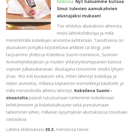
tiedossa
.
Nyt haluamme kutsua
Sinut tulevien aamukahvien
alustajaksi mukaan!
Tee ehdotus alustuksesi aiheesta,
mistä lähtökohdistaja ja millä
menetelmillä kokeilujen arviointia kehitetään. Tavoitteena on
alustuksen pohjalta kirjoitettava artikkeli tai blogi, jolle
tarjoamme yhdessä Kokeileva Suomi-toiminnon, Suomen
Arviointiyhdistyksen ja muiden yhteistyökumppanien kanssa
sopivan julkaisukanavan. Alustajana toivomme sinulta lyhyen
(max. Yksi A4) kuvauksen siitä, miten lähestyt kokeiluja ja
niiden arviointia, millaisia käytännön esimerkkejä käsittelet ja
millä menetelmillä aihetta lähestyt.
Kokeileva Suomi -
sivustolta
pääset tutustumaan tarkemmin kokeilevaan
kehittämiseen ja kokeilukulttuuriin sekä pureutumaan
tarkemmin siihen, millaisiin kysymyksiin alustuksessa toivotaan
vastauksia.
Lähetä ehdotuksesi
30.3.
mennessä tänne: