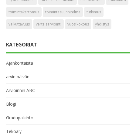
toimintakertomus
toimintasuunnitelma
tutkimus
vaikuttavuus
vertaisarviointi
vuosikokous
yhdistys
KATEGORIAT
Ajankohtaista
arvin päivän
Arvioinnin ABC
Blogi
Gradupalkinto
Tekoäly