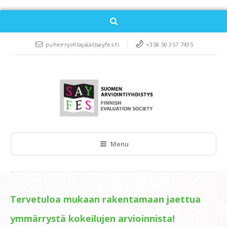
puheenjohtaja(at)sayfes.fi
+358 50 357 7435
Menu
Tervetuloa mukaan rakentamaan jaettua
ymmärrystä kokeilujen arvioinnista!