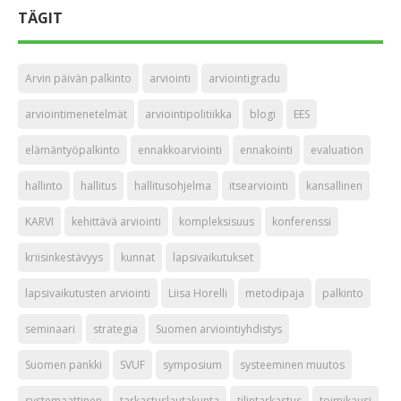
TÄGIT
Arvin päivän palkinto
arviointi
arviointigradu
arviointimenetelmät
arviointipolitiikka
blogi
EES
elämäntyöpalkinto
ennakkoarviointi
ennakointi
evaluation
hallinto
hallitus
hallitusohjelma
itsearviointi
kansallinen
KARVI
kehittävä arviointi
kompleksisuus
konferenssi
kriisinkestävyys
kunnat
lapsivaikutukset
lapsivaikutusten arviointi
Liisa Horelli
metodipaja
palkinto
seminaari
strategia
Suomen arviointiyhdistys
Suomen pankki
SVUF
symposium
systeeminen muutos
systemaattinen
tarkastuslautakunta
tilintarkastus
toimikausi