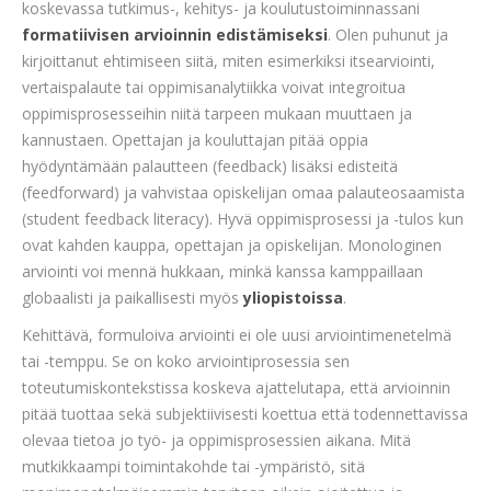
koskevassa tutkimus-, kehitys- ja koulutustoiminnassani
formatiivisen arvioinnin edistämiseksi
. Olen puhunut ja
kirjoittanut ehtimiseen siitä, miten esimerkiksi itsearviointi,
vertaispalaute tai oppimisanalytiikka voivat integroitua
oppimisprosesseihin niitä tarpeen mukaan muuttaen ja
kannustaen. Opettajan ja kouluttajan pitää oppia
hyödyntämään palautteen (feedback) lisäksi edisteitä
(feedforward) ja vahvistaa opiskelijan omaa palauteosaamista
(student feedback literacy). Hyvä oppimisprosessi ja -tulos kun
ovat kahden kauppa, opettajan ja opiskelijan. Monologinen
arviointi voi mennä hukkaan, minkä kanssa kamppaillaan
globaalisti ja paikallisesti myös
yliopistoissa
.
Kehittävä, formuloiva arviointi ei ole uusi arviointimenetelmä
tai -temppu. Se on koko arviointiprosessia sen
toteutumiskontekstissa koskeva ajattelutapa, että arvioinnin
pitää tuottaa sekä subjektiivisesti koettua että todennettavissa
olevaa tietoa jo työ- ja oppimisprosessien aikana. Mitä
mutkikkaampi toimintakohde tai -ympäristö, sitä