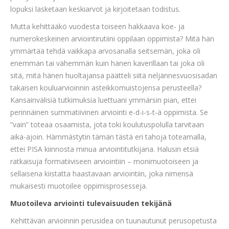
lopuksi lasketaan keskiarvot ja kirjoitetaan todistus.
Mutta kehittääkö vuodesta toiseen hakkaava koe- ja
numerokeskeinen arviointirutiini oppilaan oppimista? Mitä hän
ymmärtää tehdä vaikkapa arvosanalla seitsemän, joka oli
enemmän tai vähemmän kuin hänen kaverillaan tai joka oli
sitä, mitä hänen huoltajansa päätteli siitä neljännesvuosisadan
takaisen kouluarvioinnin asteikkomuistojensa perusteella?
Kansainvälisiä tutkimuksia luettuani ymmärsin pian, ettei
perinnäinen summatiivinen arviointi e-d-i-s-t-ä oppimista. Se
”vain” toteaa osaamista, jota toki koulutuspolulla tarvitaan
aika-ajoin. Hämmästytin tämän tästä eri tahoja toteamalla,
ettei PISA kiinnosta minua arviointitutkijana. Halusin etsiä
ratkaisuja formatiiviseen arviointiin – monimuotoiseen ja
sellaisena kiistatta haastavaan arviointiin, joka nimensä
mukaisesti muotoilee oppimisprosesseja.
Muotoileva arviointi tulevaisuuden tekijänä
Kehittävän arvioinnin perusidea on tuunautunut perusopetusta