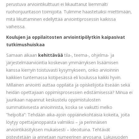
perustuva arviointikulttuuri ei liikauttanut liiemmälti
ruohonjuuritason toimijoita. Tulimme haastetuiksi miettimään,
mitä liikuttaminen edellyttää arviointiprosessin kaikissa
vaiheissa.
Koulujen ja oppilaitosten arviointipölytkin kaipasivat
tutkimushuiskaa
Samaan aikaan
kehittävää
tila-, teema-, ohjelma- ja
järjestelmäarviointia koskevan ymmärryksen lisäämisen
kanssa kierryin toistuvasti kysymykseen, onko arvioinnin
kaikkien tuntemassa kotipesässä eli koulussa kaikki hyvin.
Millainen arviointi auttaa oppilaita ja opiskelijoita itseään sekä
heidän opettajiaan oppimisprosessien edistämisessä? Minua ei
juurikaan napannut keskustelu oppimistulosten
summatiivisesta arvioinnista, koska se vaikutti melko
”helpolta”: Tehdään aika-ajoin oppiainekohtaisia kokeita, joita
löytyy opettajanoppaista valmiiksi – ja perinnäisen
arviointikäsityksen mukaisesti – ideoituina. Tehtävät
pisteytetään ja annetaan numeerinen arvosana. Lukuvuoden