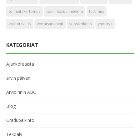
toimintakertomus
toimintasuunnitelma
tutkimus
vaikuttavuus
vertaisarviointi
vuosikokous
yhdistys
KATEGORIAT
Ajankohtaista
arvin päivän
Arvioinnin ABC
Blogi
Gradupalkinto
Tekoäly