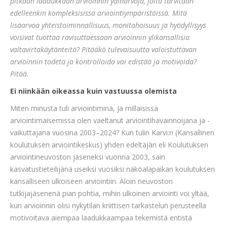
pitkään laadukkaan arvioinnin ydinarvoja, joita tarvitaan
edelleenkin kompleksisissa arviointiympäristöissä. Mitä
lisäarvoa yhteistoiminnallisuus, monitahoisuus ja hyödyllisyys
voisivat tuottaa ravisuttaessaan arvioinnin ylikansallisia
valtavirtakäytänteitä? Pitääkö tulevaisuutta valoistuttavan
arvioinnin todeta ja kontrolloida vai edistää ja motivoida?
Pitää.
Ei niinkään oikeassa kuin vastuussa olemista
Miten minusta tuli arviointiminä, ja millaisissa
arviointimaisemissa olen vaeltanut arviointihavainnoijana ja -
vaikuttajana vuosina 2003–2024? Kun tulin Karvi:n (Kansallinen
koulutuksen arviointikeskus) yhden edeltäjän eli Koulutuksen
arviointineuvoston jäseneksi vuonna 2003, sain
kasvatustieteilijänä useiksi vuosiksi näköalapaikan koulutuksen
kansalliseen ulkoiseen arviointiin. Aloin neuvoston
tutkijajäsenenä pian pohtia, mihin ulkoinen arviointi voi yltää,
kun arvioinnin olisi nykytilan kriittisen tarkastelun perusteella
motivoitava aiempaa laadukkaampaa tekemistä entistä