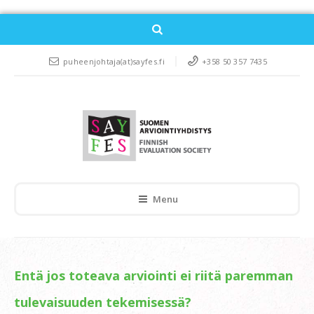
puheenjohtaja(at)sayfes.fi
+358 50 357 7435
Menu
Entä jos toteava arviointi ei riitä paremman
tulevaisuuden tekemisessä?