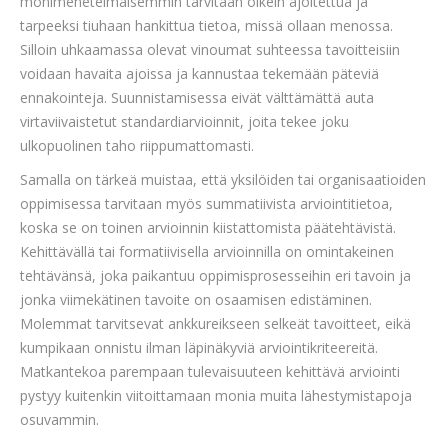
monimenetelmäisemmin tarvitaan oikein ajoitettua ja
tarpeeksi tiuhaan hankittua tietoa, missä ollaan menossa.
Silloin uhkaamassa olevat vinoumat suhteessa tavoitteisiin
voidaan havaita ajoissa ja kannustaa tekemään päteviä
ennakointeja. Suunnistamisessa eivät välttämättä auta
virtaviivaistetut standardiarvioinnit, joita tekee joku
ulkopuolinen taho riippumattomasti.
Samalla on tärkeä muistaa, että yksilöiden tai organisaatioiden
oppimisessa tarvitaan myös summatiivista arviointitietoa,
koska se on toinen arvioinnin kiistattomista päätehtävistä.
Kehittävällä tai formatiivisella arvioinnilla on omintakeinen
tehtävänsä, joka paikantuu oppimisprosesseihin eri tavoin ja
jonka viimekätinen tavoite on osaamisen edistäminen.
Molemmat tarvitsevat ankkureikseen selkeät tavoitteet, eikä
kumpikaan onnistu ilman läpinäkyviä arviointikriteereitä.
Matkantekoa parempaan tulevaisuuteen kehittävä arviointi
pystyy kuitenkin viitoittamaan monia muita lähestymistapoja
osuvammin.