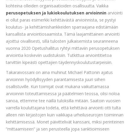
kohteina olleiden organisaatioiden osallisuutta. Vaikka
perusopetuksen ja lukiokoulutuksen arvioinnin
arviointi
ei ollut paras esimerkki kehittävästä arvioinnista, se pystyi
koulutus- ja kehittämishankkeiden sparraajana edistämään
kansallista arviointiosaamista. Tämä laajamittainen arviointi
ajoittui oivallisesti, sillä tulosten julkaisemista seuranneena
vuonna 2020 Opetushallitus ryhtyi mittaviin perusopetuksen
arviointia koskeviin uudistuksiin. Tutkittua arviointitietoa
tarvittiin kipeästi opettajien täydennyskoulutustarpeisiin.
Takaraivossani on aina muhinut Michael Pattonin ajatus
arvioinnin hyödyllisyyden parantamisesta juuri siihen
osallistuville. Kun toimijat ovat mukana vaikuttamassa
arvioinnin toteuttamisessa ja päätelmien teossa, olisi noloa
sanoa, ettemme tee näillä tuloksilla mitään. Saatoin vuosien
varrella kouluttajana todeta, että kehittävä arviointi otti tulta
alleen niin kirjastojen kuin vaikkapa urheiluseurojen toiminnan
kehittämisessä. Monet päivittelivät kanssani, miksi perinteinen
”mittaamiseen” ja sen perusteella jopa sanktioimiseen