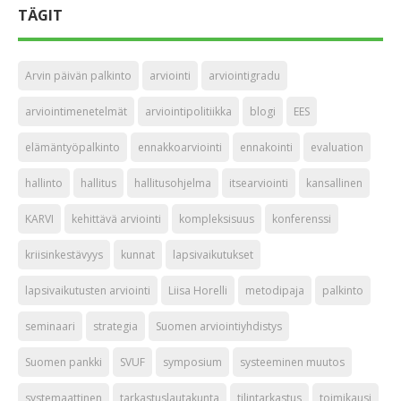
TÄGIT
Arvin päivän palkinto
arviointi
arviointigradu
arviointimenetelmät
arviointipolitiikka
blogi
EES
elämäntyöpalkinto
ennakkoarviointi
ennakointi
evaluation
hallinto
hallitus
hallitusohjelma
itsearviointi
kansallinen
KARVI
kehittävä arviointi
kompleksisuus
konferenssi
kriisinkestävyys
kunnat
lapsivaikutukset
lapsivaikutusten arviointi
Liisa Horelli
metodipaja
palkinto
seminaari
strategia
Suomen arviointiyhdistys
Suomen pankki
SVUF
symposium
systeeminen muutos
systemaattinen
tarkastuslautakunta
tilintarkastus
toimikausi