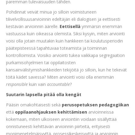
paremman tulevaisuuden tähden.
Pohdinnat veivät minua jo silloin voimistuneen
tilivelvollisuusarvioinnin edeltäjän eli dialogisen ja eettisesti
kestävän arvioinnin äärelle.
Eettisellä
ymmärsin enemmän
vastuussa kuin oikeassa olemista. Siksi kysyin, miten arviointi
voisi olla jotain muutakin kuin hankkeen tai koulutusperiodin
päätepisteessä tapahtuvaa toteamista ja toiminnan
kontrolloimista. Voisiko arviointi tukea vaikkapa segregaation
purkamisohjelmien tai oppilaitosten
kansainvälistymishankkeiden tekijöitä jo silloin, kun he tekevät
töitä kädet savessa? Miten arviointi voisi olla enemmän
responsible
kuin vain
accountable
?
Suutarin lapsella pitää olla kengät
Pääsin omakohtaisesti sekä
perusopetuksen pedagogiikan
että
oppilaanohjauksen kehittämisen
arvioinneissa
kokemaan, miten ulkoiseen arviointiin voidaan sisällyttää
onnistuneesti kehittävän arvioinnin piirteitä, erityisesti
monimenetelmäisyyttä, prosessikeskeisyyttä ja arvioinnin