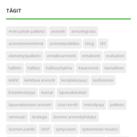
TÄGIT
Arvin päivän palkinto
arviointi
arviointigradu
arviointimenetelmät
arviointipolitiikka
blogi
EES
elämäntyöpalkinto
ennakkoarviointi
ennakointi
evaluation
hallinto
hallitus
hallitusohjelma
itsearviointi
kansallinen
KARVI
kehittävä arviointi
kompleksisuus
konferenssi
kriisinkestävyys
kunnat
lapsivaikutukset
lapsivaikutusten arviointi
Liisa Horelli
metodipaja
palkinto
seminaari
strategia
Suomen arviointiyhdistys
Suomen pankki
SVUF
symposium
systeeminen muutos