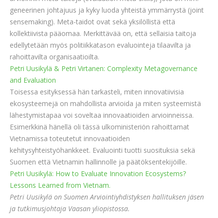
geneerinen johtajuus ja kyky luoda yhteistä ymmärrystä (joint
sensemaking). Meta-taidot ovat sekä yksilöllistä että
kollektiivista pääomaa. Merkittävää on, että sellaisia taitoja
edellytetään myös politiikkatason evaluointeja tilaavilta ja
rahoittavilta organisaatioilta.
Petri Uusikylä & Petri Virtanen: Complexity Metagovernance
and Evaluation
Toisessa esityksessä hän tarkasteli, miten innovatiivisia
ekosysteemejä on mahdollista arvioida ja miten systeemistä
lähestymistapaa voi soveltaa innovaatioiden arvioinneissa.
Esimerkkinä hänellä oli tässä ulkoministeriön rahoittamat
Vietnamissa toteutetut innovaatioiden
kehitysyhteistyöhankkeet. Evaluointi tuotti suosituksia sekä
Suomen että Vietnamin hallinnolle ja päätöksentekijöille.
Petri Uusikylä: How to Evaluate Innovation Ecosystems?
Lessons Learned from Vietnam.
Petri Uusikylä on Suomen Arviointiyhdistyksen hallituksen jäsen
ja tutkimusjohtaja Vaasan yliopistossa.