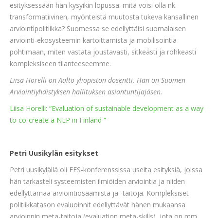
esityksessään hän kysyikin lopussa: mitä voisi olla nk.
transformatiivinen, myönteistä muutosta tukeva kansallinen
arviointipolitiikka? Suomessa se edellyttäisi suomalaisen
arviointi-ekosysteemin kartoittamista ja mobilisointia
pohtimaan, miten vastata joustavasti, sitkeästi ja rohkeasti
kompleksiseen tilanteeseemme.
Liisa Horelli on Aalto-yliopiston dosentti. Hän on Suomen
Arviointiyhdistyksen hallituksen asiantuntijajäsen.
Liisa Horelli: “Evaluation of sustainable development as a way
to co-create a NEP in Finland “
Petri Uusikylän esitykset
Petri uusikylällä oli EES-konferenssissa useita esityksiä, joissa
hän tarkasteli systeemisten ilmiöiden arviointia ja niiden
edellyttämää arviointiosaamista ja -taitoja. Kompleksiset
politiikkatason evaluoinnit edellyttävät hänen mukaansa
arvioinnin meta-taitoja (evaluation meta-skills), jota on mm.