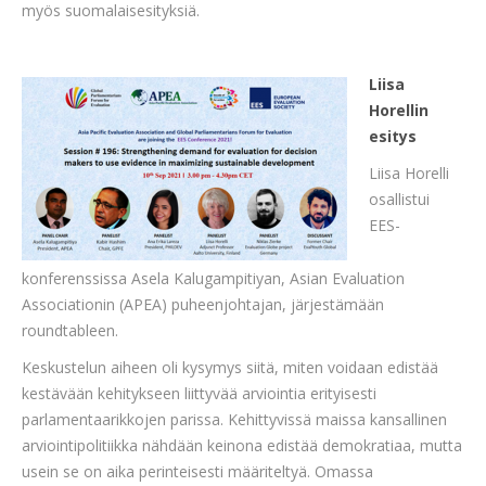
myös suomalaisesityksiä.
Liisa
Horellin
esitys
Liisa Horelli
osallistui
EES-
konferenssissa Asela Kalugampitiyan, Asian Evaluation
Associationin (APEA) puheenjohtajan, järjestämään
roundtableen.
Keskustelun aiheen oli kysymys siitä, miten voidaan edistää
kestävään kehitykseen liittyvää arviointia erityisesti
parlamentaarikkojen parissa. Kehittyvissä maissa kansallinen
arviointipolitiikka nähdään keinona edistää demokratiaa, mutta
usein se on aika perinteisesti määriteltyä. Omassa