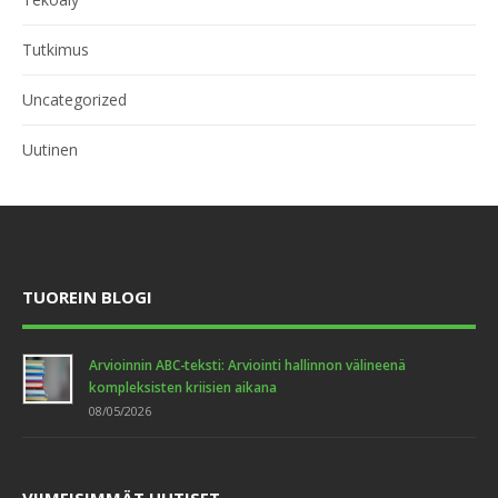
Tutkimus
Uncategorized
Uutinen
TUOREIN BLOGI
Arvioinnin ABC-teksti: Arviointi hallinnon välineenä
kompleksisten kriisien aikana
08/05/2026