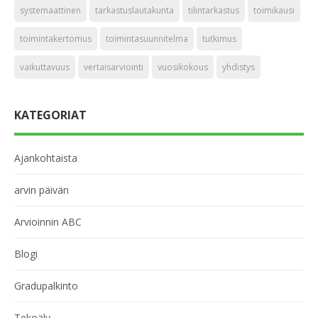
systemaattinen
tarkastuslautakunta
tilintarkastus
toimikausi
toimintakertomus
toimintasuunnitelma
tutkimus
vaikuttavuus
vertaisarviointi
vuosikokous
yhdistys
KATEGORIAT
Ajankohtaista
arvin päivän
Arvioinnin ABC
Blogi
Gradupalkinto
Tekoäly