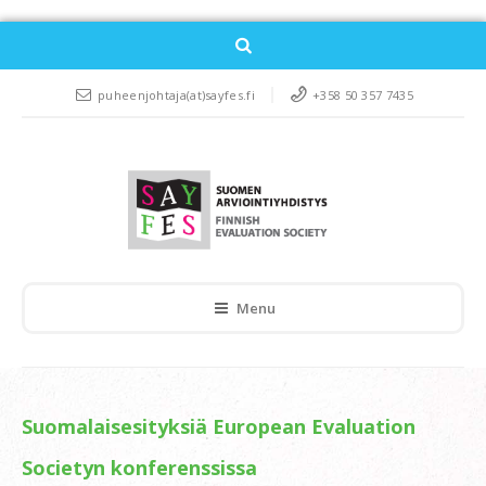
puheenjohtaja(at)sayfes.fi
+358 50 357 7435
Menu
Suomalaisesityksiä European Evaluation
Societyn konferenssissa